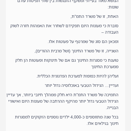
הנושא מאוד בעייתי ומשקף התנגשות בין שתי תפיסות עולם
שונות:
האחת, זו של משרד התמ"ת,
סוברת כי מעונות היום תפקידם לשחרר את האמהות חזרה לשוק
העבודה –
ומכאן הם סוג של שמרטף על פעוטות אלו.
השנייה, זו של משרד החינוך (ושל מרבית ההורים),
טוענת כי מסגרות החינוך גם אם של תינוקות ופעוטות הן חלק
ממערכת החינוך
ועליהן להיות כפופות למערכת הפדגוגית הכללית.
ועדיין… הגידול הטבעי באוכלוסיה גדול יותר
התמיכה של משרד התמ"ת היא חלק ממהלך חיובי ביותר, אך עדיין
הגידול הטבעי גדול יותר מהיקף ההרחבה של מעונות היום ואישורי
הבנייה.
בכל שנה מתווספים כ-4,000 ילדים נוספים הזקוקים למסגרות
חינוך בגילאים אלו.