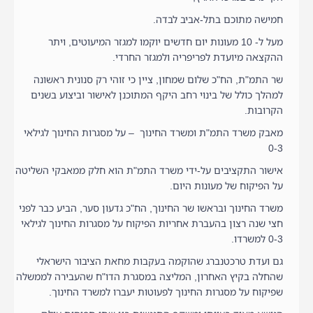
חמישה מתוכם בתל-אביב לבדה.
מעל ל- 10 מעונות יום חדשים יוקמו למגזר המיעוטים, ויתר
ההקצאה מיועדת לפריפריה ולמגזר החרדי.
שר התמ"ת, הח"כ שלום שמחון, ציין כי זוהי רק סנונית ראשונה
למהלך כולל של בינוי רחב היקף המתוכנן לאישור וביצוע בשנים
הקרובות.
מאבק משרד התמ"ת ומשרד החינוך – על מסגרות החינוך לגילאי
0-3
אישור התקציבים על-ידי משרד התמ"ת הוא חלק ממאבקי השליטה
על הפיקוח של מעונות היום.
משרד החינוך ובראשו שר החינוך, הח"כ גדעון סער, הביע כבר לפני
חצי שנה רצון בהעברת אחריות הפיקוח על מסגרות החינוך לגילאי
0-3 למשרדו.
גם ועדת טרכטנברג שהוקמה בעקבות מחאת הציבור הישראלי
שהחלה בקיץ האחרון, המליצה במסגרת הדו"ח שהעבירה לממשלה
שפיקוח על מסגרות החינוך לפעוטות יעברו למשרד החינוך.