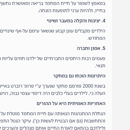
במאמץ לשמור על חיית המחמד בריאה ומאושרת נחשף היל
בחייו, ולהיות ערני לתופעות הזנחה.
4. יציבות והקלה במעבר ושינוי
הילדים מקבלים עוגן קבוע שנשאר עימם על-אף שינויים 
המחודש.
5. אמון וחברה
פעמים רבות היחסים החברתיים של ילדנו חווים עליות ו
תנאי.
היתרונות הוכחו גם במחקר
בשנת 2000 פורסם מחקר שנערך ע"י פרופ' רוברט
העלה כי, לילדים בעלי כלבים היה דימוי עצמי גבוה, רג
האחריות האמיתית היא על ההורים
הנחלת ההתנהגות הנאותה עם חיית המחמד מוטלת על ההו
והתחשבות (גם אם הבטיח לעשות כך). עיקר הנטל התפקו
ולילדכם בהתאם לאורח החיים אותם מנהלים והערכים ל