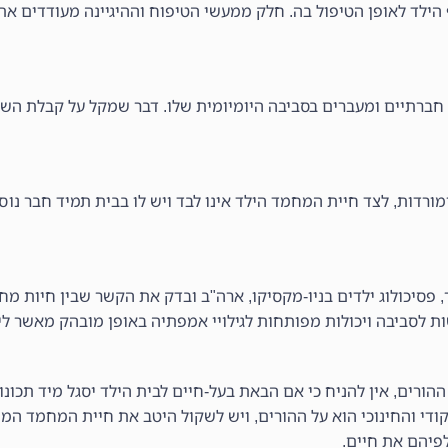
ד לאופן הטיפול בה. חלק ממעשי הטיפוח וההיגיינה מעודדים את ה
חברתיים ומעברים בסביבה היומיומית שלו. דבר שמקל על קבלת השינ
מורדות, לצד חיית המחמד הילד אינו לבד ויש לו בבית תמיד חבר נוס
 באייר, פסיכולוג ילדים בניו-מקסיקו, ארה"ב ובדק את הקשר שבין חיות 
ישות לסביבה ויכולות מפותחות לגילויי אמפתיה באופן מובהק מאשר ל
רים, אין להניח כי אם הבאת בעל-חיים לבית הילד יסגל מיד תכונו
די והחינוכי הוא על ההורים, ויש לשקול היטב את חיית המחמד המ
פיהם את חיים.