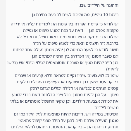
וההגנה על הילדים שבו.
ריכזנו 10 טיפים, מה עליכם לשים לב בעת בחירת גן:
יש לוודא כי קיימת הפרדה בין קומת הגן למדרגות עליה או ירידה
מקומת מפלס הגן – וזאת על-מנת למנוע טיפוס או נפילה
יש לוודא כי מתקני החצר ממוקמים באזור מוצל, ובמקביל לא
בקרבת גדר חיצונים וזאת כדי למנוע טיפוס על הגדר
חשוב לוודא כי לשער הכניסה לגן יהיה מנגנון נעילה אחד לפחות,
וגם מעבר חסום (או הפרדה) בין החניה למתחם הגן
בגן חייב להיות מטף או מערכת אוטומאטית לגילוי וכיבוי אש (בקשו
לראות)
שימו לב לצעצועים שיהיו נקיים למראה וללא קרעים או שברים
בידקו היטב שאין בגן משחקים או צעצועים המכילים חלקים
קטנים הניתנים לבליעה או חלילה יכולים לגרום לחנק
מיגון – על הגן להיות ממוגן בכל צירי הדלתות וזאת בכדי למנוע
את לכידת אצבעות הילדים, וכן שקעי החשמל מוסתרים או בלתי
נגישים לילדים
המיטות, במידה ויש, חייבות להיות מותאמות לגיל הילד כמו גם
מנגנון הנעילה שלהם חייב להגן על הילד מפני קיפול פתאומי
תחזוקת ריהוט הגן – בידקו את התאמת הרחהוט לגילאי הילדים