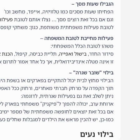
הגבילו שעות מסך –
הפחיתו שעות מסכים כמו טלוויזיה, אייפד, מחשב וכו'
וגם אם בכל זאת רוצים מסך… נצלו אותם לטובת
פעילו
לטובת פעילות משפחתית משותפת, כגון: משחקי קופסה, ח
פעילות מחייבת לטובת המשפחה
–
משהו לטובת הכלל המשפחתי:
סידור החדר,
בישול ואפייה
, תליית כביסה, קיפול,
הכנת א
זו אינה מטלה אינדיבידואלית, אך כל אחד אמור לתרום א
בילוי "שובר שגרה" –
הבילוי מחוץ לבית יכול להתקיים בפארקים או בשפת הי
תוך הקפדה על מרחק חברתי מאחרים, ורחוק ככל האפשר
ניתן לשלב זאת גם בפעילות שגרתית, לדוגמה:
ארוחת ערב, יכולה להפוך ל"פיקניק" משפחתי בפארק לי
אם בכל זאת יוצאים לחופשה משפחתית של מספר ימים מח
כמו-כן, יש להכין מראש את הילדים למגבלות שחלים כע
בילוי נעים