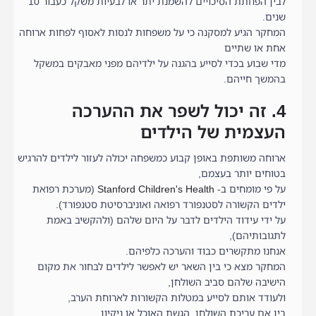
לבין הפחתת הסיכויים להשמנת יתר או לבעיות משקל כעבור 10
שנים.
המחקר הגיע למסקנה כי על משפחות לנסות לאסוף לפחות ארוחה
אחת או שתיים
מדי שבוע בכדי לסייע בהגנה על ילדיהם מפני מאבקים במשקל
בהמשך חייהם.
4. זה יכול לשפר את ההערכה
העצמית של הילדים
ארוחה משותפת באופן קבוע כמשפחה יכולה לעזור לילדים להרגיש
בטוחים יותר בעצמם,
על פי מומחים ב-
Stanford Children's Health
(מערכת רפואת
ילדים הקשורה לסטנפורד רפואה ואוניברסיטת סטנפורד).
על ידי עידוד הילדים לדבר על היום שלהם (ולהקשיב באמת
לתגובותיהם),
אנחנו מתקשרים כבוד והערכה כלפיהם.
המחקר מצא כי בין השאר יש לאפשר לילדים לבחור את מקום
הישיבה שלהם סביב השולחן,
ולעודד אותם לסייע במטלות הקשורות לארוחת הערב,
בין אם עריכת השולחן, הגשת האוכל או ניקיון.