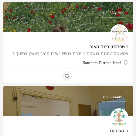
0525531509
משפחתון פינת האור
אמא בלב🤍גננת בנשמה🤍יוצרת בנפש בעלת תואר ראשון בחינוך לגיל הרך, מדריכת מונטסורי. אומנות וטבע זה ה-חיים🌳
Southern District, Israel
0502664487
גן הפיקוס