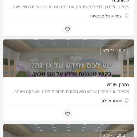
גילאים: 0-5 גן ילדים/משפחתון עם יחס חם ואישי באווירה של פעם וחיבור חזק לטבע וחינוך בשיטות האנטרופוסופיות…
שניר 4, תל אביב-יפו
073-7842812
צהרון שורש
גילאים: 3-6 צהרון שורש הוא מסגרת חינוכית חמה, מעניקה ואוהבת לגילאי שלוש עד שש שנים. – אנו שמים תשומת לב…
משמר איילון
073-7842812