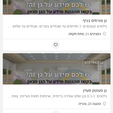
גן פורחים בכיף
גילאים קטנטנים: 3 חודשים עד שנתיים בוגרים: שנתיים עד שלוש צהרון: טרום טרום חובה עד כיתה ג' מספר ילדים…
המגינים 11, פתח תקווה
073-7842812
גן פעוטון מעיין
גילאים: 0.3-3 בגן שלנו אווירה בייתית, ארוחות חמות וטריות, צוות מקצועי בעל תארים שניים מתחום החינוך.
ההגנה 23, נהריה