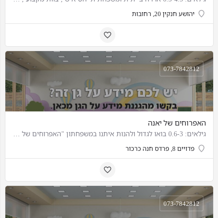
יהושע חנקין 20, רחובות
073-7842812
האפרוחים של יאנה
גילאים: 0.6-3 בואו לגדול ולהנות איתנו במשפחתון "האפרוחים של יאנה"- גן ביתי באווירה תומכת עוטפת ורגישה. גישה…
פדויים 8, פרדס חנה כרכור
073-7842812