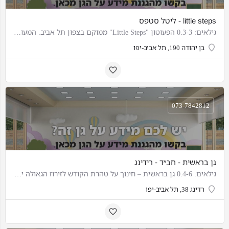
little steps - ליטל סטפס
גילאים: 0.3-3 הפעוטון "Little Steps" ממוקם בצפון תל אביב. המעון הוקם מתוך תשוקה ליצור שינוי בתפיסת הסביבה…
בן יהודה 190, תל אביב-יפו
073-7842812
גן בראשית - חב״ד - רידינג
גילאים: 0.4-6 גן בראשית – חינוך על טהרת הקודש לזירוז הגאולה יהודי דתי
רדינג 38, תל אביב-יפו