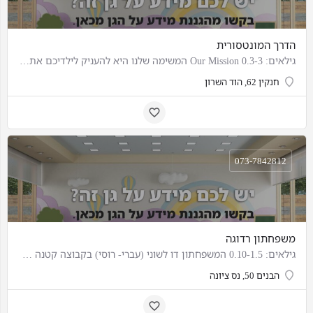
הדרך המונטסורית
גילאים: 0.3-3 Our Mission המשימה שלנו היא להעניק לילדיכם את החינוך הטוב ביותר בישראל. אנו מספקים סביבה…
חנקין 62, הוד השרון
073-7842812
משפחתון רדוגה
גילאים: 0.10-1.5 המשפחתון דו לשוני (עברי- רוסי) בקבוצה קטנה של עד 5 פעוטות, באווירה מונטסורית בדגש על מענה…
הבנים 50, נס ציונה