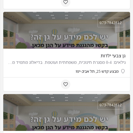
073-7842812
גן צבעי ילדות
גילאים: 0-4 מסגרת חינוכית, משפחתית ועוטפת. בדיאלוג מתמיד מול הילדים, עם דגש על למידה חוויתית עונת הקייץ בגן…
מבצע קדש 25, תל אביב-יפו
073-7842812