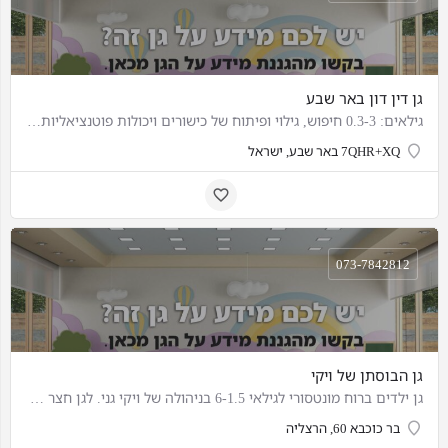
גן דין דון באר שבע
גילאים: 0.3-3 חיפוש, גילוי ופיתוח של כישורים ויכולות פוטנציאליות של חניכינו תוך פעילות אקטיבית כגון: ציור,…
7QHR+XQ באר שבע, ישראל
073-7842812
גן הבוסתן של ויקי
גן ילדים ברוח מונטסורי לגילאי 6-1.5 בניהולה של ויקי גני. לגן חצר ענקית מבורכת בעצי פרי רבים ומתקנים מעץ,…
בר כוכבא 60, הרצליה