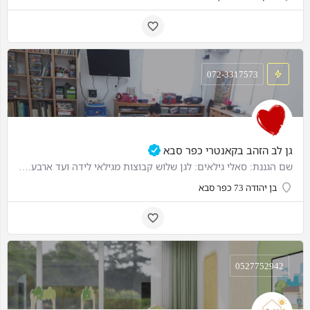
072-3317573
גן לב הזהב בקאנטרי כפר סבא
שם הגננת: סאלי גילאים: לגן שלוש קבוצות מגילאי לידה ועד ארבע. מספר ילדים בגן: 38 מספר אנשי צוות: 8 חזון הגן:…
בן יהודה 73 כפר סבא
0527752942