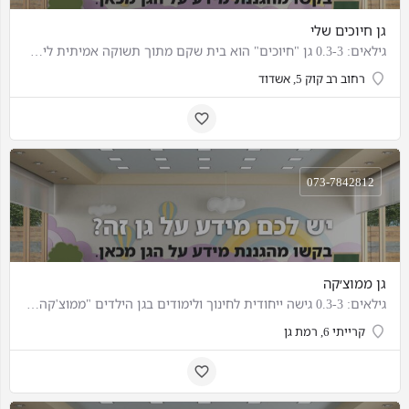
גן חיוכים שלי
גילאים: 0.3-3 גן "חיוכים" הוא בית שקם מתוך תשוקה אמיתית ליצור מקום שבו יגדלו ילדים שמחים ומאושרים לצד צוותי…
רחוב רב קוק 5, אשדוד
073-7842812
גן ממוצ׳קה
גילאים: 0.3-3 גישה ייחודית לחינוך ולימודים בגן הילדים "ממוצ'קה" שלוש קבוצות גיל, מה שמאפשר לילדים ליהנות…
קרייתי 6, רמת גן