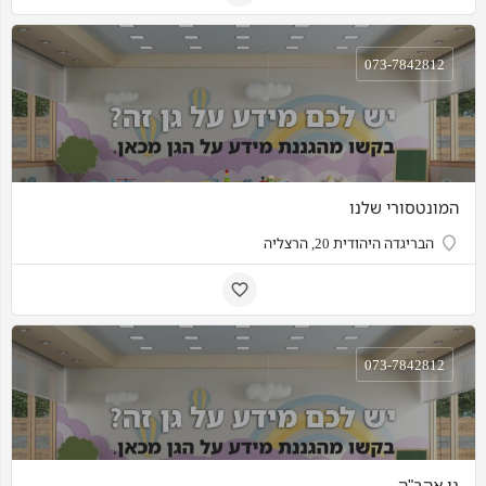
073-7842812
המונטסורי שלנו
הבריגדה היהודית 20, הרצליה
073-7842812
גן אהב"ה