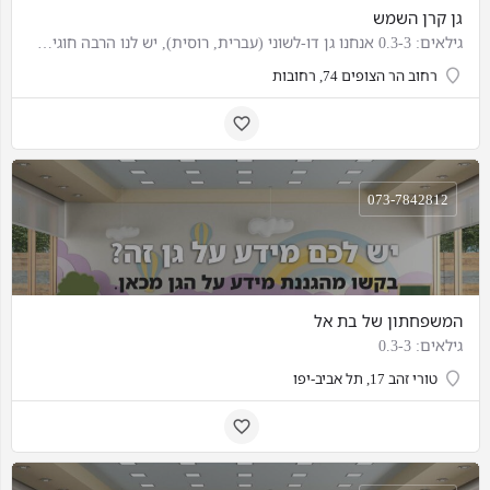
גן קרן השמש
גילאים: 0.3-3 אנחנו גן דו-לשוני (עברית, רוסית), יש לנו הרבה חוגים מעניינים: טבע, מוסיקה, ספורט. אנגלית בצורה…
רחוב הר הצופים 74, רחובות
073-7842812
המשפחתון של בת אל
גילאים: 0.3-3
טורי זהב 17, תל אביב-יפו