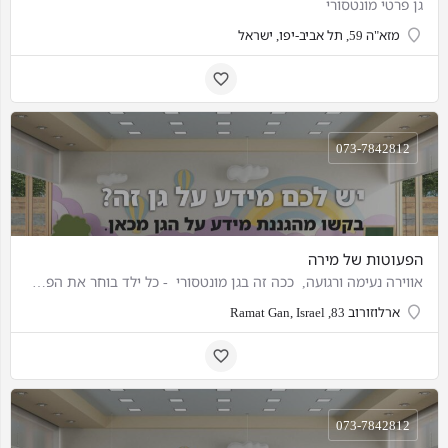
גן פרטי מונטסורי
מזא"ה 59, תל אביב-יפו, ישראל
073-7842812
הפעוטות של מירה
אווירה נעימה ורגועה, ככה זה בגן מונטסורי - כל ילד בוחר את הפעילות שהוא רוצה ונהנה מכך. גם אם יש תרגיל…
ארלוזורוב 83, Ramat Gan, Israel
073-7842812