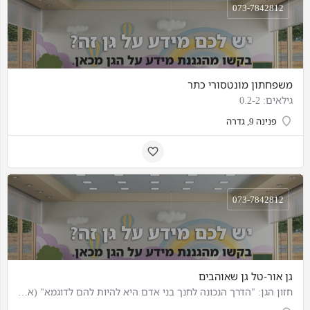
073-7842812
משפחתון מונטסורי כתר
גילאים: 0.2-2
פנינה 9, גדרה
073-7842812
גן אור-טל גן שאוהבים
חזון הגן: "הדרך הנכונה לחנך בני אדם היא להיות להם לדוגמא" (אלברט איינשטיין) גילאים: 3 חודשים עד 3 שנים