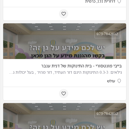
דרורית 131, כרמית
073-7842812
בייבי מונטסורי - בית התינוקות של דנית ענבר
גילאים: 0.3-3 התינוקות הינם דור העתיד, דור מהיר , בעל יכולות גבוהות , עיבוד נתונים משוכלל ומורכב , חשיבה…
עולש
073-7842812