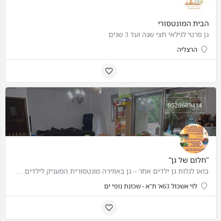
הבית המונטסורי
גן פרטי לגילאי חצי שנה ועד 3 שנים
הרצליה
0526689414
"חלום של גן"
בואו לגלות גן ילדים אחר – גן באווירה מונטסורית המעניק לילדים סביבה חמה, רגועה ומכבדת, שבה הם לומדים דרך…
לוי אשכול 63א' ת"א - שכונת נופי ים