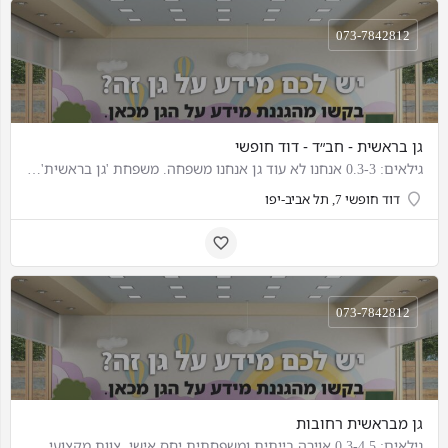
073-7842812
גן בראשית - חב״ד - דוד חופשי
גילאים: 0.3-3 אנחנו לא עוד גן אנחנו משפחה. משפחת 'גן בראשית' מעניקה גם ליווי חינוכי ואוזן קשבת, ובנויה…
דוד חופשי 7, תל אביב-יפו
073-7842812
גן מבראשית רחובות
גילאים: 0.3-4.5 אוירה בייתית ומשפחתית יחס אישי, צוות מקצועי, מסור וחם כל הארוחות הגן הינן אוכל ביתי,…