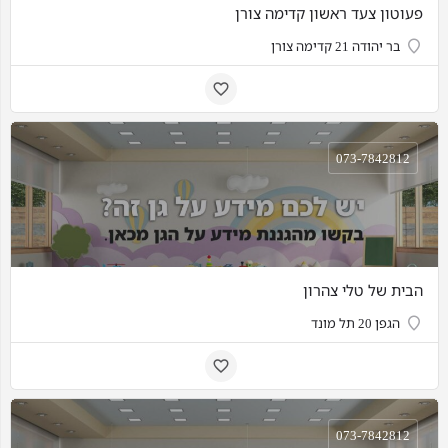
פעוטון צעד ראשון קדימה צורן
בר יהודה 21 קדימה צורן
073-7842812
הבית של טלי צהרון
הגפן 20 תל מונד
073-7842812