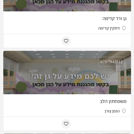
גן ורד קדימה
ויתקין קדימה
073-7842812
משפחתון הלב
הגפן צורן