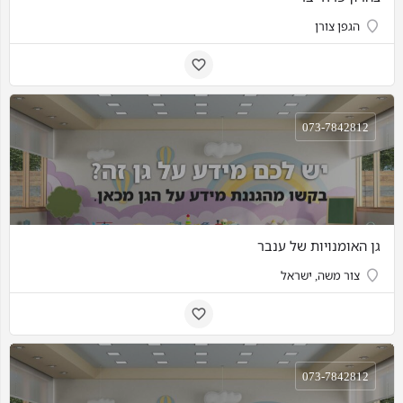
הגפן צורן
073-7842812
גן האומנויות של ענבר
צור משה, ישראל
073-7842812