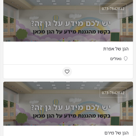
073-7842812
הגן של אפרת
גאולים
073-7842812
הגן של מירם