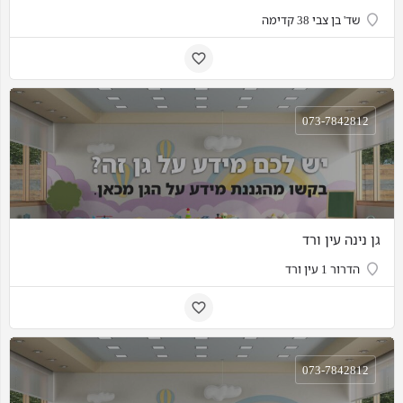
שד' בן צבי 38 קדימה
073-7842812
גן נינה עין ורד
הדרור 1 עין ורד
073-7842812