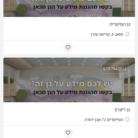
גן הפיטריה
מואב 4, קדימה צורן
073-7842812
גן ריצרץ
המייסדים 72 אבן יהודה