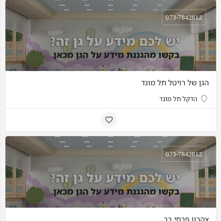
073-7842812
הגן של רויטל תל מונד
הדקל תל מונד
073-7842812
צהרון פרחי בר