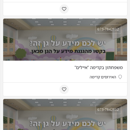
073-7842812
משפחתון בקדימה "איילים"
האירוסים קדימה
073-7842812