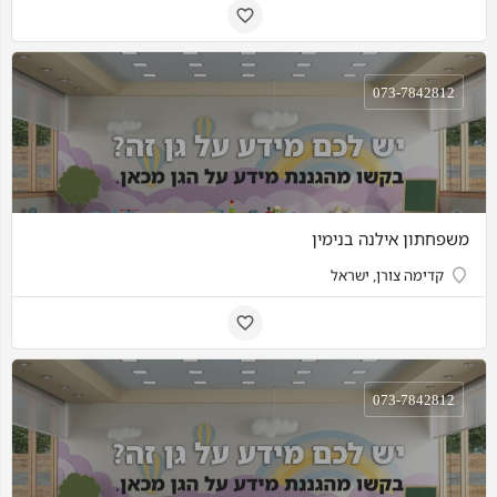
073-7842812
משפחתון אילנה בנימין
קדימה צורן, ישראל
073-7842812