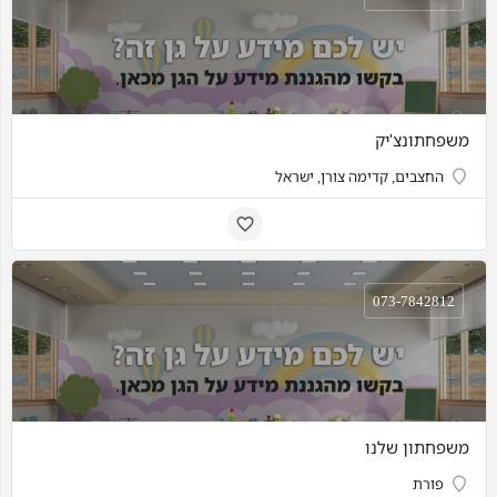
משפחתונצ'יק
החצבים, קדימה צורן, ישראל
073-7842812
משפחתון שלנו
פורת