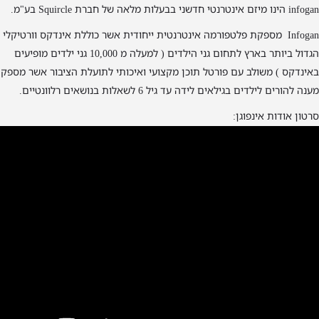
infogan הינו מיזם אינטרנטי חדשני בבעלות מלאה של חברת Squircle בע"מ.
Infogan מספקת פלטפורמה אינטרנטית ייחודית אשר כוללת אינדקס וורטיקלי
הגדול ביותר בארץ לתחום גני הילדים ( למעלה מ 10,000 גני ילדים מופיעים
באינדקס ) משולב עם פורטל תוכן מקצועי ואיכותי לתועלת הציבור אשר מספק
מענה להורים לילדים בגילאים לידה עד גיל 6 לשאלות בנושאים רלוונטיים.
סרטון אודות אינפוגן: