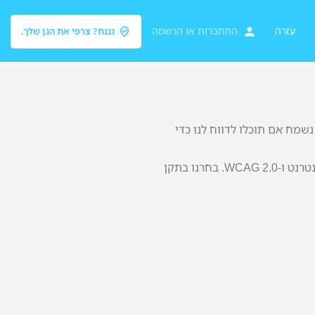
עזרה
התחברות
או
הרשמה
גננת? צרפי את הגן שלך.
שמח אם תוכלו לדווח לנו כדי
אתר אינפוגן פועל מאז שנת 2009. בגירסה הנוכחית ביצענו מגוון פעולות להנגשת האתר, בהתאם לתקנה 35, ת.י. 5568 להנגשת אתרי אינטרנט ו-WCAG 2.0. בחרנו בתקן