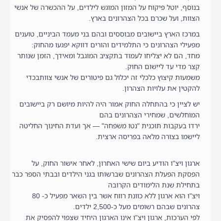
בנוסף, יוטל פיקוח על המזון המוגש לילדים, על ההכשרה של אנשי
הצוות, ועל שכרם בכל הצהרונים בארץ.
במרכז הארץ ביישובים מבוססים ובהם בני מעמד הביניים, טוענים
מפעילי הצהרונים כי התלמידים והורים דווקא יפגעו מהחוק:
מחד, הם לא יצליחו לעמוד בתקציב המוגבל ומאידך, הזמן שנותר
קצר מדי עד ליישום החוק.
משמעות קיצוץ כלכלי זה יכלול גם פיטורים של אנשי צוותבכדי
להקטין את עלויות הצהרון.
יש לציין כי בהתחלה החוק אמור היה להיות מיושם רק ביישובים
המוחלשים, שמחירי הצהרונים בהם
ירדו בעקבות תוכנית "נטו משפחה" — אך ועדת החינוך החליטה
ליישמו בצורה מלאה בפריסה ארצית.
ארגון ויצ"ו הודיע ביום שישי האחרון, לאחר אישור החוק, על
הפסקת הפעלת הצהרונים שברשותו בגני הילדים ובבתי הספר כבר
בתחילת שנת הלימודים הקרובה
ויצ"ו הוא ארגון ללא כוונת רווח אשר בין השאר מפעיל כ- 80
צהרונים שבהם רשומים מעל כ-2,500 ילדים.
לפי הערכות, ארגון ויצ"ו אינו הארגון היחיד שצפוי להפסיק את