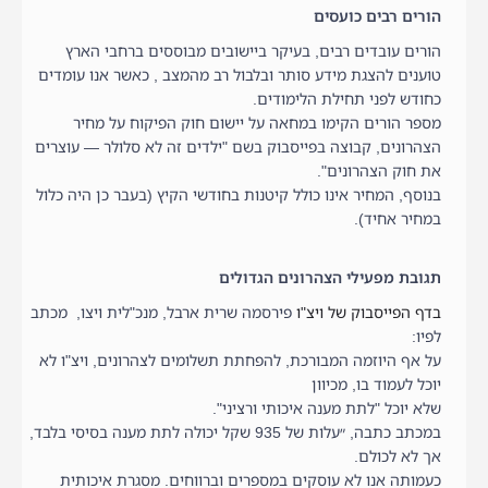
הורים רבים כועסים
הורים עובדים רבים, בעיקר ביישובים מבוססים ברחבי הארץ
טוענים להצגת מידע סותר ובלבול רב מהמצב , כאשר אנו עומדים
כחודש לפני תחילת הלימודים.
מספר הורים הקימו במחאה על יישום חוק הפיקוח על מחיר
הצהרונים, קבוצה בפייסבוק בשם "ילדים זה לא סלולר — עוצרים
את חוק הצהרונים".
בנוסף, המחיר אינו כולל קיטנות בחודשי הקיץ (בעבר כן היה כלול
במחיר אחיד).
תגובת מפעילי הצהרונים הגדולים
בדף הפייסבוק של ויצ"ו
פירסמה שרית ארבל, מנכ"לית ויצו, מכתב
לפיו:
על אף היוזמה המבורכת, להפחתת תשלומים לצהרונים, ויצ"ו לא
יוכל לעמוד בו, מכיוון
שלא יוכל "לתת מענה איכותי ורציני".
במכתב כתבה, ״עלות של 935 שקל יכולה לתת מענה בסיסי בלבד,
אך לא לכולם.
כעמותה אנו לא עוסקים במספרים וברווחים. מסגרת איכותית