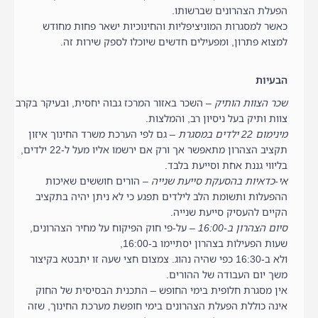
הפעלת הצהרונים שברשותו.
כאשר למסגרות המוניציפליות והחינוכיות ישאר פחות מחודש
למצוא פתרון, ומפעילים חדשים שיוכלו לספק שירות זה.
הבעיות
שכר הצוות הותיק –
השכר באזור המרכז גבוה יחסית, ובעיקר בקרב
צוות ותיק בעל ניסיון רב, והמלצות.
מינימום 22 ילדים במסגרת
– גם לפי הערכת משרד החינוך איזון
תקציב הצהרון מתאפשר אך ורק אם ירשמו אליו מעל ל-22 ילדים,
בליווי גננת אחת וסייעת בלבד.
אי-כדאיות בהסעקת סייעת שנייה
– הורים חוששים שאיכות
ההפעלות ותשומת הלב לילדים תפגע כי לא ניתן יהיה בתקציב
הקיים להעסיק סייעת שנייה.
סיום הצהרון ב-16:00
– על-פי חוק הפיקוח על מחיר הצהרונים,
שעות הפעילות בצהרון יסתיימו ב-16:00,
ולא ב-16:30 כפי שהיה נהוג. צמצום חצי שעה זו יתבטא בקיצור
משך יום העבודה של ההורים.
אין מסגרת חלופית בימי החופש – התכנית הבסיסית של החוק
אינה כוללת הפעלת הצהרונים בימי חופשת מערכת החינוך, שזה