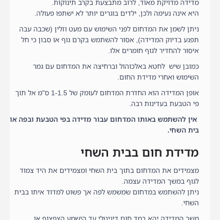
מדידה מדויקת מאוד, לרוב מתבצעת בקרב תינוקות.
היא אינה נעימה ולכן, ילדים בוגרים יותר לא ישתפו פעולה.
ניתן לשמן את המדחום לפני השימוש עם מעט וזלין (שכבה עבה
תפגע בדיוק המדידה), אסור להשתמש בקרם גוף או סבון כי חל
איסור להחדיר לגוף חומרים אלו.
כמובן שיש לחטא באלכוהול וברחיצה את המדחום עם גמר
השימוש ואחרי מדידת החום.
אופן המדידה הוא החדרת המדחום לעומק של 1-1.5 ס"מ אל תוך
פי הטבעת בעדינות רבה.
אין להשתמש באותו המדחום עבור מדידה בפי הטבעת ובפה או
בית השחי.
מדידת חום בבית השחי
מצמידים את המדחום בתוך בית השחי ומצמידים את היד צמוד
לגוף במשך המדידה עצמה.
ניתן להשתמש במדחום שמשמש לפה אך פשוט למדוד איתו בבית
השחי.
משך המדידה יהא במד חום דיגיטלי עד הישמע הצפצוף או