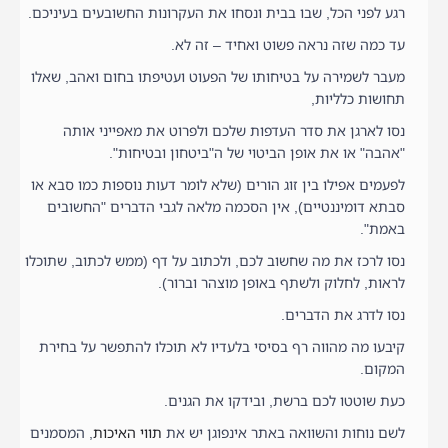
רגע לפני הכל, שבו בבית ונסחו את העקרונות החשובעים בעיניכם.
עד כמה שזה נראה פשוט ואחיד – זה לא.
מעבר לשמירה על בטיחותו של הפעוט ועטיפתו בחום ואהב, שאלו
תחושות כלליות,
נסו לארגן את סדר העדפות שלכם ולפרוט את מאפייני אותה
"אהבה" או את אופן הביטוי של ה"ביטחון ובטיחות".
לפעמים אפילו בין זוג הורים (שלא לומר דעות נוספות כמו סבא או
סבתא דומיננטיים), אין הסכמה מלאה לגבי הדברים "החשובים
באמת".
נסו לרכז את מה שחשוב לכם, ולכתוב על דף (ממש לכתוב, שתוכלו
לראות, לחלוק ולשתף באופן מוצהר וברור).
נסו לדרג את הדברים.
קיבעו מה מהווה רף בסיסי בלעדיו לא תוכלו להתפשר על בחירת
המקום.
כעת שוטטו לכם ברשת, ובידקו את הגנים.
לשם נוחות והשוואה באתר אינפוגן יש את
תווי האיכות
, המסמנים