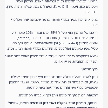
הרימון ותכולתו תורמים רבות לבריאות האדם. הרימון מכיל
ויטמינים כגון, ויטמין K, A, C B, ומינרלים כמו: אשלגן, נתרן, סידן,
זרחן ועוד.
בנוסף, הרימון עשיר בנוגדי חמצון, ברמה שגבוהה יותר מכל פרי
אחר.
הרכבו של הרימון הוא מעל ל-85% מים ובערך 10% סוכר, זרעי
ופיטואסטרוגן ‭(coumestrol)‬ וכן איזופלאבונים. בנוסף לכך הוא
מכיל שפע טאנינים ופוליפנולים, הידועים כנוגדי חמצון רבי עוצמה.
נמצא במחקרים כי פרי הרימון עשיר בנוגדי חמצון אפילו יותר מאשר
תה ירוק, חמוציות, או יין אדום.
מיץ הרימון
ניתן להשיג תועלת גדולה יותר משתיית מיץ רימון מאשר אכילת
גרגריו, וזאת בניגוד לפירות אחרים. מכיוון ש־‭70%‬ מנוגדי החמצון
שנמצאים בפרי משתחררים מהקליפה בעת סחיטתו.
להצעות הכנת מיץ הרימונים ניתן לקרוא בבלוג המתכונים.
בנוסף, הרימון עוזר להקלת כאבי בטן הנובעים מגזים, שלשול