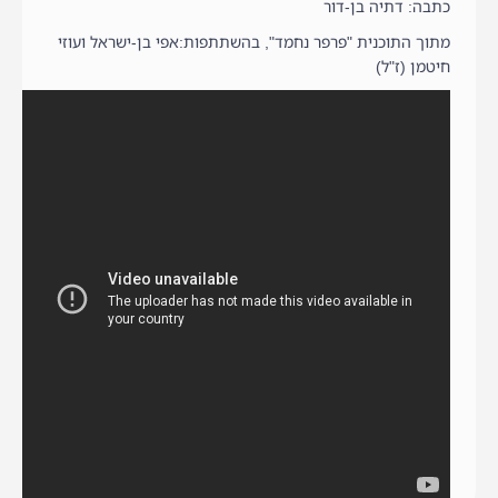
כתבה: דתיה בן-דור
מתוך התוכנית "פרפר נחמד", בהשתתפות:אפי בן-ישראל ועוזי
חיטמן (ז"ל)