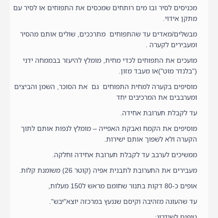
מכניסים לסיר ובו מים רותחים שמכסים את התפוחים או לסיר עם
מתקן אידוי.
מבשלים/מאדים עד שהתפוחים מתרככים, שולים אותם מהסיר
ומעבירים לקערה .
מועכים את התפוחים לכדי מחית, מומלץ להיעזר בבממחה ידני
("בלנדר מוט")או מעבד מזון.
מוסיפים בקערה למחית התפוחים גם את הסוכר, השמן והביצים
ומערבבים את המרכיבים יחד
עד לקבלת תערובת אחידה.
מוסיפים את הקמח ואבקת האפייה – מומלץ לנפות אותם לתוך
הקערה ולא לשפוך אותם ישירות.
ממשיכים לערבב עד לקבלת תערובת אחידה וחלקה.
מעבירים את התערובת לתבנית אפיה (קוטר 26) משומנת קלות.
אופים כ-80 דקות בתנור שחומם מראש ל150 מעלות,
עד שהעוגה מזהיבה וקיסם שננעץ במרכזה יוצא"יבש".
טיפים לשידרוג: