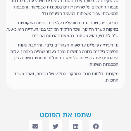
של שקלים לכ-1,800 ש"ח. בשנת הלימודים תש"ע עודכנו מדרגות
סבסוד התשלום על שהיית ילדים במסגרות שבפיקוח, והסבסוד
הממשלתי עבור משפחות במעמד הביניים גדל.
בגני עירייה, שהם גנים המופעלים על-ידי הרשויות המקומיות
בפיקוח משרד החינוך, שכר הלימוד המירבי בגני העירייה הוא כ-750
ש"ח לחודש, והוא משתנה בהתאם להכנסת ההורים.
גני העירייה פועלים עד שעות הצהריים בלבד, והרחבת שעות
הטיפול בילדים כרוכה בתשלום נפרד בעבור שהייה בצהרון. עלות
הצהרונים אינה בפיקוח של משרד התמ"ת, והמחיר משתנה בין
המסגרות השונות.
מקורות: דו"חות מרכז המחקר והמידע של הכנסת, ואתר משרד
התמ"ת.
שתפו את הפוסט