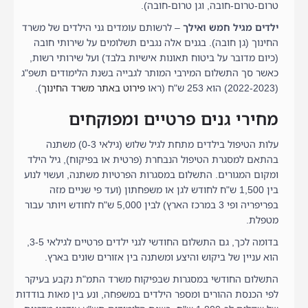
טרום-טרום-חובה, וגן טרום-חובה).
ילדים מגיל חמש
ואילך
– לרשותם עומדים גני הילדים של משרד
החינוך (גן חובה). בגנים אלה נגבים תשלומים על שירותי חובה
(כיום מדובר על ביטוח תאונות אישיות בלבד) ועל שירותי רשות,
כאשר סך התשלום המירבי המותר לגבייה בשנת הלימודים תשפ"ג
(2022-2023) הוא 253 ש"ח (ראו
פירוט באתר משרד החינוך
).
מחירי גנים פרטיים ומפוקחים
עלות הטיפול בילדים מתחת לגיל שלוש (גילאי 0-3) משתנה
בהתאם למסגרת הטיפול הנבחרת (פרטית או בפיקוח), גיל הילד
ומקום המגורים. התשלום במסגרות הפרטיות משתנה, ועשוי לנוע
בין 1,500 ש"ח לחודש לגן או משפחתון (ועד פי שניים מזה
בפריפריה ופי 3 במרכז הארץ) לבין 5,000 ש"ח לחודש ויותר עבור
מטפלת.
בדומה לכך, גם התשלום החודשי לגני ילדים פרטיים לגילאי 3-5,
הוא עניין של ביקוש והיצע ומשתנה בין אזורים שונים בארץ.
התשלום החודשי במסגרות שבפיקוח משרד התמ"ת נקבע בעיקר
לפי הכנסת ההורים ומספר הילדים במשפחה, ונע בין מאות בודדות