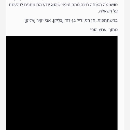
מושג מה המנחה רוצה מהם ומפני שהוא יודע הם נותנים לו לענות
על השאלה.
בהשתתפות: חן חגי, ז'יל בן-דוד [בליק], אבי יקיר [אליק]
מתוך: ערוץ הופ!