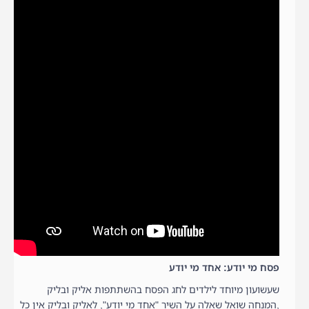
פסח מי יודע: אחד מי יודע
שעשועון מיוחד לילדים לחג הפסח בהשתתפות אליק ובליק
,המנחה שואל שאלה על השיר "אחד מי יודע", לאליק ובליק אין כל