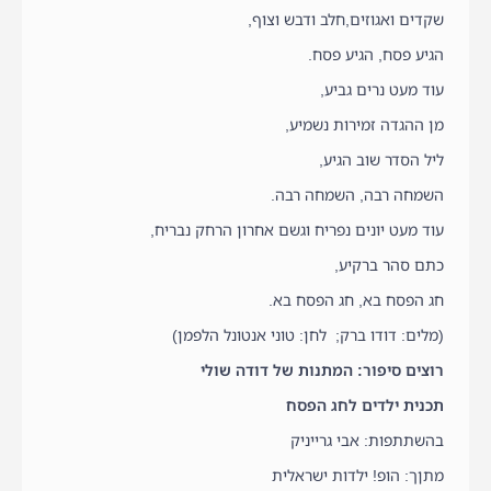
שקדים ואגוזים,חלב ודבש וצוף,
הגיע פסח, הגיע פסח.
עוד מעט נרים גביע,
מן ההגדה זמירות נשמיע,
ליל הסדר שוב הגיע,
השמחה רבה, השמחה רבה.
עוד מעט יונים נפריח וגשם אחרון הרחק נבריח,
כתם סהר ברקיע,
חג הפסח בא, חג הפסח בא.
(מלים: דודו ברק; לחן: טוני אנטונל הלפמן)
רוצים סיפור: המתנות של דודה שולי
תכנית ילדים לחג הפסח
בהשתתפות: אבי גרייניק
מתןך: הופ! ילדות ישראלית