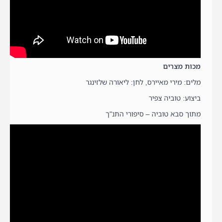
מכות מצרים
מלים: מירי מאיירס, לחן: ליאורה שלזינגר
ביצוע: טוביה צפיר
מתוך סבא טוביה – סיפורי התנ"ך