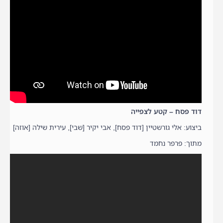
דוד פסח – קטע לצפייה
ביצוע: אלי גורשטיין [דוד פסח], אבי יקיר [שבי], עירית שילה [אוזה]
מתוך: פרפר נחמד