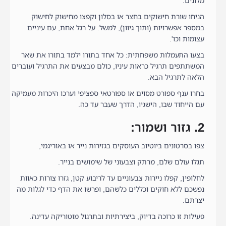
מלונים.
הניחו שורת חישוקים בחצר או בסלון וקפצו מחישוק לחישוק
במספר אפשרויות (ותוך גיוון), למשל: על רגל אחת, עם עיניים
עצומות וכו'.
בצעו התעמלות משפחתית: כל אחד בתורו ילמד בתורו את שאר
המשתתפים תרגיל כראות עיניו, כולם מבצעים את התרגיל ועוברים
הלאה לתרגיל הבא.
בחרו ענף ספורט מסוים או ספורטאי ספציפי וערכו היכרות מעמיקה
עם הייחוד שבו, הישגיו, הדרך שעבר עד כה.
2. גזור ושמור:
צפו בסרטונים ביוטיוב העוסקים בגזירות נייר או באוריגמי,
תגלו עולם שלם, מרתק וצבעוני של שימושים בנייר.
לחלופין, קפלו ניירות צבעוניים עד לריבוע קטן, גזרו צורות כאוות
נפשכם ללא חוקים וכללים כלשהם, ופרשו את הדף כדי לגלות מה
יצרתם.
פעילות זו כרוכה בדיוק, ביצירתיות ובתרגול מוטוריקה עדינה.