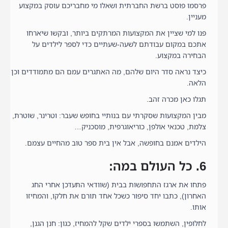
פרסמו פוסט ברשת החברתית ושאלו מי מחבריכם עוסק במקצוע
מעניין.
פנו למי שציין את המקצועות המרתקים ביותר, ובקשו שיארחו
אתכם במקום עבודתם לשעה-שעתיים כדי לספר לילדים על
הבחירה במקצוע.
כיצד נראה סדר היום שלהם, מה האתגרים עמם הם מתמודדים וכן
הלאה.
תגלו כאן מכרה זהב.
מבין המקצועות שסקרתי עם בנותיי בחופש שעבר: וטרינר, שוטרת,
צלמת, טכנאי אולפן, כוריאוגרפית, מוסכניק…
הילדים אמנם בחופשה, אבל אין בית ספר טוב מהחיים עצמם.
6. כל העולם במה:
פתחו את ארגז התחפושות בבית (שוודאי התעדכן אחרי החג
האחרון), כתבו יחד סיפור כשכל אחד תורם את חלקו, והמחיזו
אותו.
לחלופין, השתמשו בספרי ילדים שקל להמחיז, כגון: חנן הגנן,