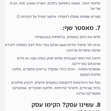
אליעזר והגזר, מעשה בחמישה בלונים, האריה שאהב תות, הבית
של יעל.
ספרים שפחות מומלץ להמחיז: איתמר מטייל על הקירות 🙂
7. מאסטר שף:
מלאו את היום בטעמים, בניחוחות ובצבעוניות:
הכינו יחד שיפודי פירות ונעצו אותם בפרי גדול ויציב כפומלה ליצירת
מניפת שיפודים מרהיבה.
חיתכו את ראשי העגבניות ומלאו אותן בסלט טונה או תירס
שהכנתם במו ידיכם.
אפשרות נוספת – הכינו כדורי שוקולד בריאים מתמרים, טחינה
גולמית וקוקוס.
נצלו את ההזדמנות להתנסות בטעמים חדשים, להציע שילובים
בלתי שגרתיים, ולתרגל יצירתיות, חלוקת תפקידים, אסתטיקה
ומוטוריקה עדינה.
8. עשינו עסק? הקימו עסק