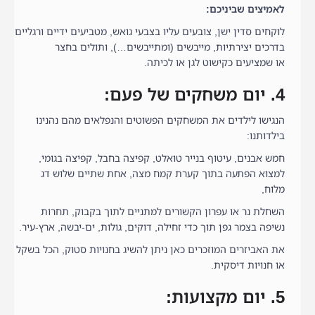
לאמיצים שביניכם:
לוקחים סדין ישן, צובעים עליו בצבעי גואש, מטביעים ידיים ורגליים
בדרכים יצירתיות, מייבשים (ומתייבשים…), ותולים בחצר
או שמציעים כקישוט לגן או לכיתה.
4. יום משחקים של פעם:
הנגישו לילדים את המשחקים הפשוטים והנפלאים מהם נהנינו
בילדותנו:
חמש אבנים, עיטוף בנייר טואלט, קפיצה בחבל, קפיצה בגומי,
למצוא הפתעה בתוך קערת קמח מצה, אחת שתיים שלוש דג
מלוח,
השחלת נר או עפרון הקשורים למתניים לתוך בקבוק, תחרות
נשיפה בצמר גפן תוך כדי זחילה, דוקים, גולות, ים-יבשה, ארץ-עיר.
את האביזרים המוזכרים כאן ניתן להשיג בחנויות סטוק, הכל בשקל
או חנויות דיסקית.
5. יום מקצועות: