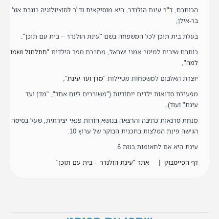
הכותבת, ד"ר עינת הולנדר, היא מוסיקאית וד"ר לסוציולוגיה בוגרת אונ'
בר-אילן,
בעלת בית תוכן לכל המשפחה בשם "עינת הולנדר – בית עם תוכן".
כותבת שירים למיטב אמני ישראל, מחברת ספר הילדים "
חתלתול ושמו
למה
",
יוצרת האלבום למשפחות מטיילות "
מדן ועד עינת
",
מפעילת סדנאות ילדים ייחודיות ("משוררים ליום אחד", "מדן ועד
עינת" ועוד).
מנחת סדנאות כתיבה והרצאה בנושא הורות פנאי יצירתית, שעל בסיסה
הגישה פינת המלצות בתכנית הבוקר של ערוץ 10.
עינת היא אם לתאומות בנות 6.
דף הפייסבוק
|
אתר "עינת הולנדר – בית עם תוכן"