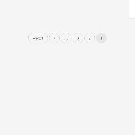
1
2
3
…
7
הבא »