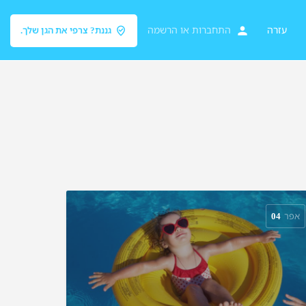
עזרה
התחברות
או
הרשמה
גננת? צרפי את הגן שלך.
אפר
04