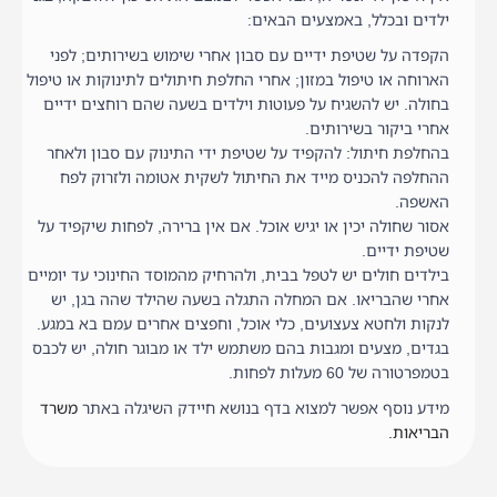
ילדים ובכלל, באמצעים הבאים:
הקפדה על שטיפת ידיים עם סבון אחרי שימוש בשירותים; לפני
הארוחה או טיפול במזון; אחרי החלפת חיתולים לתינוקות או טיפול
בחולה. יש להשגיח על פעוטות וילדים בשעה שהם רוחצים ידיים
אחרי ביקור בשירותים.
בהחלפת חיתול: להקפיד על שטיפת ידי התינוק עם סבון ולאחר
ההחלפה להכניס מייד את החיתול לשקית אטומה ולזרוק לפח
האשפה.
אסור שחולה יכין או יגיש אוכל. אם אין ברירה, לפחות שיקפיד על
שטיפת ידיים.
בילדים חולים יש לטפל בבית, ולהרחיק מהמוסד החינוכי עד יומיים
אחרי שהבריאו. אם המחלה התגלה בשעה שהילד שהה בגן, יש
לנקות ולחטא צעצועים, כלי אוכל, וחפצים אחרים עמם בא במגע.
בגדים, מצעים ומגבות בהם משתמש ילד או מבוגר חולה, יש לכבס
בטמפרטורה של 60 מעלות לפחות.
מידע נוסף אפשר למצוא בדף בנושא חיידק השיגלה באתר
משרד
הבריאות.