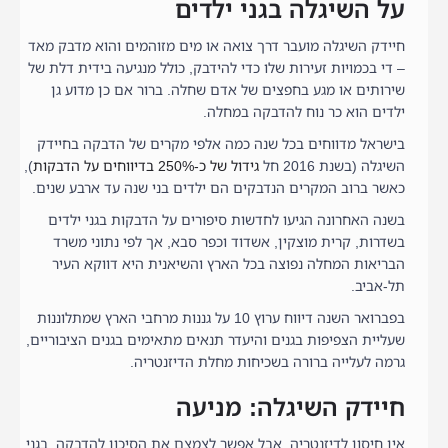
על השיגלה בגני ילדים
חיידק השיגלה מועבר דרך צואה או מים מזוהמים והוא מדבק מאד
– די בכמויות זעירות שלו כדי להידבק, כולל מנגיעה בידית דלת של
שירותים או מגע בחפצים של אדם שחלה. ברור אם כן מדוע גן
ילדים הוא כר נוח להדבקה במחלה.
בישראל מדווחים בכל שנה כמה אלפי מקרים של הדבקה בחיידק
השיגלה (בשנת 2016 חל
גידול של כ-250% בדיווחים על הדבקות
),
כאשר ברוב המקרים הנדבקים הם ילדים בני שנה עד ארבע שנים.
בשנה האחרונה הגיעו לחדשות סיפורים על הדבקות בגני ילדים
בשדרות, קרית מוצקין, אשדוד וכפר סבא, אך לפי נתוני משרד
הבריאות המחלה נפוצה בכל הארץ והשיאנית היא דווקא העיר
תל-אביב.
בפברואר השנה דיווח ערוץ 10 על גננות מרחבי הארץ שמתלוננות
שעליית הצפיפות בגנים והיעדר תנאים מתאימים בגנים הציבוריים,
גרמה לעלייה ברורה בשכיחות מחלת הדיזנטריה.
חיידק השיגלה: מניעה
אין חיסון לדיזנטריה, אבל אפשר לצמצם את הסיכון להדבקה, בגני