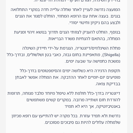
המועצה נדרשה לעניין לאחר שחלה עלייה חדה במקרי התחלואה
בגנים. בעצה אחת עם הרופא המחוזי, הוחלט לסגור את הגנים
ולבצע בהם ניקיון וחיטוי יסודי.
בנוסף, הוחלט להעניק לצוותי הגנים תדרוך בנושא זיהוי ומניעת
המחלה, בהתאם להנחיות משרד הבריאות.
מחלת השיגלוזיס/דיזנטריה, הנגרמת על-ידי חיידק השיגלה
(Shigella), מתאפיינת בחום גבוה, כאבי בטן ושלשולים, ובדרך-כלל
נמשכת כחמישה עד שבעה ימים.
תקופת הדגירה היא כשלושה ימים והסימפטומים בדרך-כלל
מופיעים יום-יומיים לאחר ההדבקה. את המחלה אפשר לאבחן
בבדיקת צואה.
דיזנטריה בדרך-כלל חולפת ללא טיפול מיוחד מלבד מנוחה, תרופות
להורדת חום ושתייה מרובה. במקרים קשים משתמשים
באנטיביוטיקה, אך היא לא תמיד
נדרשת ולא תמיד עוזרת. בכל מקרה יש להתייעץ עם רופא מכיוון
שלמחלה עלולים להיות גם סיבוכים מסוכנים.