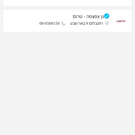
גן צפצפה - טרום
רוזנבלום 9 באר שבע
08-6586150