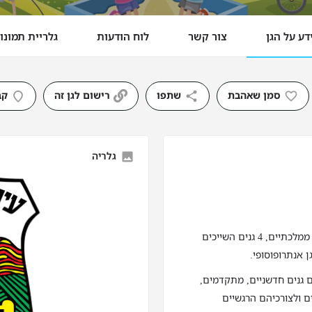
דע על הגן
צור קשר
לוח הודעות
גלריית תמונו
סמן שאהבת
שתפו
רישום לגן זה
קב
גלריה
: ברחבי העיר שלנו פועלות 87 כיתות גן ובהן 72 גנים ממלכתיים, 4 גנים השייכים
ם גנים חדשניים, מתקדמים,
ם ולצורכיהם הרגשיים