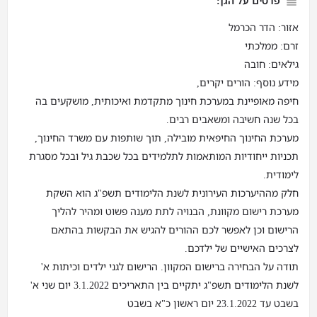
פרטים על הגן:
אזור: הדר הכרמל
זרם: ממלכתי
גילאים: חובה
מידע נוסף: הורים יקרים,
חיפה מאופיינת במערכת חינוך מתקדמת ואיכותית, מושקעים בה
בכל שנה חשיבה ומשאבים רבים.
מערכת החינוך החיפאית מובילה, תוך שותפות עם משרד החינוך,
תכניות ייחודיות המותאמות לתלמידים בכל שכבת גיל ובכל מסגרת
לימודית.
חלק מההיערכות העירונית לשנת הלימודים תשפ"ג הוא השקת
מערכת רישום מקוונת, הבנויה לתת מענה פשוט ומהיר להליך
הרישום וכן לאפשר לכם ההורים להגיש את הבקשות בהתאם
לצרכים האישיים של ילדכם.
תודה על הבחירה ברישום המקוון. הרישום לגני ילדים וכיתות א'
לשנת הלימודים תשפ"ג יתקיים בין התאריכים 3.1.2022 יום שני א'
בשבט עד 23.1.2022 יום ראשון כ"א בשבט