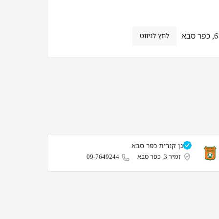
לחץ לניווט
גן קנרית כפר סבא
זמיר 3, כפר סבא
09-7649244