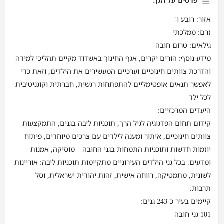
פרטים על הגן:
אזור: רובע ו'
זרם: ממלכתי
גילאים: טרום חובה
מידע נוסף: הורים יקרים, אגף החינוך באשדוד מקיים תהליכי למידה
והדרכת צוותים חינוכיים וערכיים המעשירים את הילדים, וזאת כדי
לאפשר תנאים אופטימליים להתפתחות רגשית, חברתית וקוגניטיבית
לכל ילד
היעדים המרכזיים:
קידום תחום הפדגוגיה לגיל הרך, תוכניות ליבה בגנים, התמקצעות
צוותים חינוכיים, איתור ומענה לילדים עם צרכים מיוחדים, פיתוח
יוזמות חדשות ותוכניות התמחות בגני החובה – מוסיקה, אמנות
ומדעים. בכל גני הילדים העירוניים מתקיימות תוכניות ליבה: אוריינות
לשונית, מתמטיקה, רווחה אישית, זהות יהודית ישראלית, וסל
תרבות.
קיימים בעיר כ-243 גנים:
101 גני חובה