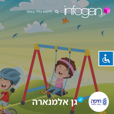
גן אלמנארה