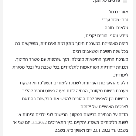
פרטים על הגן:
אזור: כרמל
זרם: מגזר ערבי
גילאים: חובה
מידע נוסף: הורים יקרים,
חיפה מאופיינת במערכת חינוך מתקדמת ואיכותית, מושקעים בה
בכל שנה חשיבה ומשאבים רבים.
מערכת החינוך החיפאית מובילה, תוך שותפות עם משרד החינוך,
תכניות ייחודיות המותאמות לתלמידים בכל שכבת גיל ובכל מסגרת
לימודית.
חלק מההיערכות העירונית לשנת הלימודים תשפ"ג הוא השקת
מערכת רישום מקוונת, הבנויה לתת מענה פשוט ומהיר להליך
הרישום וכן לאפשר לכם ההורים להגיש את הבקשות בהתאם
לצרכים האישיים של ילדכם.
תודה על הבחירה ברישום המקוון. הרישום לגני ילדים וכיתות א'
לשנת הלימודים תשפ"ג יתקיים בין התאריכים 3.1.2022 יום שני א'
בשבט עד 23.1.2022 יום ראשון כ"א בשבט