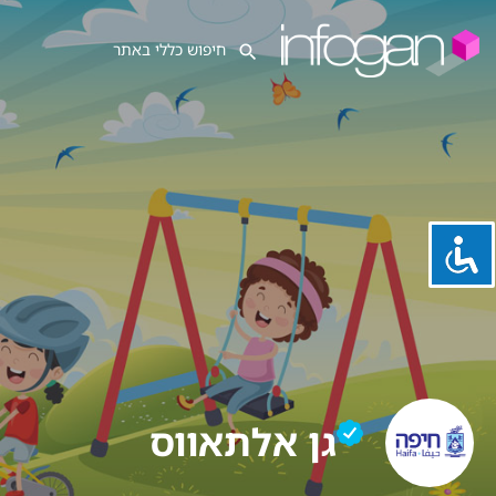
גן אלתאווס