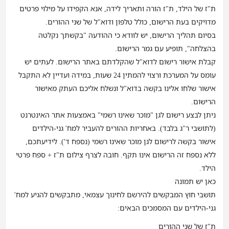
ת"ז של הילד, ת"ז הורה ותאריך לידה, אנא הקפידו על מילוי פרטים
מדויקים בעת הרישום, כולל טלפון ודוא"ל של שני ההורים.
בסיום תהליך הרישום, יש לוודא כי ההודעה "בקשתך נקלטה
בהצלחה", תופיע עם גמר הרישום.
קבלת אישור רישום לדוא"ל שהקלדתם באתר הרישום. לעתים יש
עומס על המערכת ורצוי להמתין 24 שעות, במידה ועדיין לא התקבל
אישור שלחו אלינו בקשה בדוא"ל ונשלח אליכם העתק מאישור
הרישום.
ניתן לבצע רישום לגן "מוכר שאינו רשמי" באמצעות אתר האינטרנט
(לתושבי ר"ג בלבד). באחריות ההורים להעביר למח' גני-הילדים
אישור בקשה לרישום לגן מוכר שאינו רשמי (נספח ד'). לידיעתכם,
ללא נספח זה הרישום אינו תקף. חובה לצרף צילום ת"ז + ספח פרטי
הילד.
כאן יש תמונה
תושבי חוץ המבקשים להירשם לחינוך עצמאי, מתבקשים להגיע למח'
גני-הילדים עם המסמכים הבאים:
ת"ז של שני ההורים