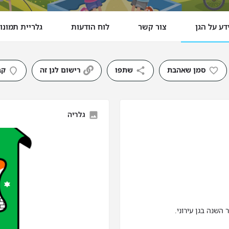
דע על הגן
צור קשר
לוח הודעות
גלריית תמונו
סמן שאהבת
שתפו
רישום לגן זה
קב
גלריה
השנה בגן עירוני.