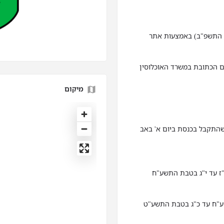
התשפ"ב) עד 01.02.2022 (ל' בשבט התשפ"ב) באמצעות אתר
ם הכתובת במשרד האוכלוסין
מיקום
אם לחוק לימוד חובה (תיקון מס' 32) התשע"ג-2013 שהתקבל בכנסת ביום א' באב