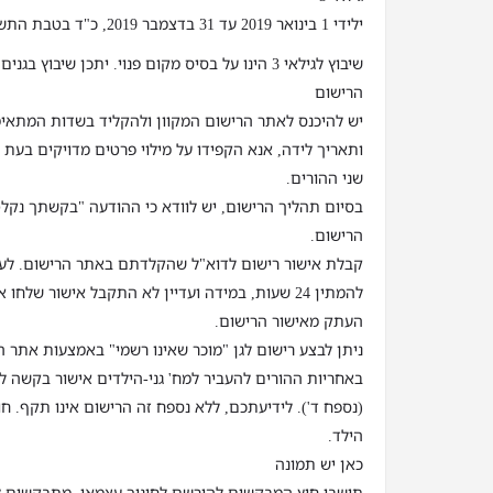
ילידי 1 בינואר 2019 עד 31 בדצמבר 2019, כ"ד בטבת התשע"ט עד ג' בטבת התש"ף
שיבוץ לגילאי 3 הינו על בסיס מקום פנוי. יתכן שיבוץ
הרישום
יש להיכנס לאתר הרישום המקוון ולהקליד בשדות המתאימ
ותאריך לידה, אנא הקפידו על מילוי פרטים מדויקים בעת ה
שני ההורים.
בסיום תהליך הרישום, יש לוודא כי ההודעה "בקשתך נקל
הרישום.
קבלת אישור רישום לדוא"ל שהקלדתם באתר הרישום. לעת
להמתין 24 שעות, במידה ועדיין לא התקבל אישור של
העתק מאישור הרישום.
ניתן לבצע רישום לגן "מוכר שאינו רשמי" באמצעות אתר ה
באחריות ההורים להעביר למח' גני-הילדים אישור בקשה לר
(נספח ד'). לידיעתכם, ללא נספח זה הרישום אינו תקף. ח
הילד.
כאן יש תמונה