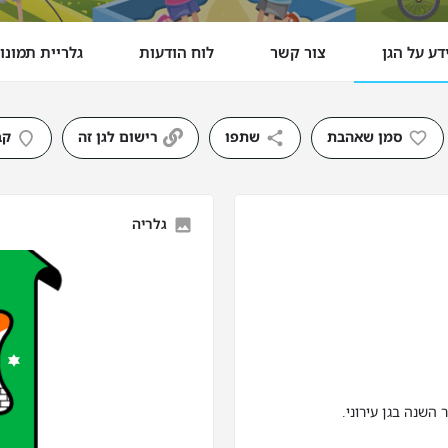
דע על הגן
צור קשר
לוח הודעות
גלריית תמונו
סמן שאהבת
שתפו
רישום לגן זה
קב
גלריה
השנה בגן עירוני.