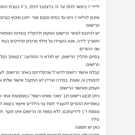
ילידי 1 בינואר 2019 עד 31 בדצמבר 2019, כ"ד בטבת התשע"ט עד ג' בטבת התש"ף
שיבוץ לגילאי 3 הינו על בסיס מקום פנוי. יתכן שיבוץ
הרישום
יש להיכנס לאתר הרישום המקוון ולהקליד בשדות המתאימ
ותאריך לידה, אנא הקפידו על מילוי פרטים מדויקים בעת ה
שני ההורים.
בסיום תהליך הרישום, יש לוודא כי ההודעה "בקשתך נקל
הרישום.
קבלת אישור רישום לדוא"ל שהקלדתם באתר הרישום. לעת
להמתין 24 שעות, במידה ועדיין לא התקבל אישור של
העתק מאישור הרישום.
ניתן לבצע רישום לגן "מוכר שאינו רשמי" באמצעות אתר ה
באחריות ההורים להעביר למח' גני-הילדים אישור בקשה לר
(נספח ד'). לידיעתכם, ללא נספח זה הרישום אינו תקף. ח
הילד.
כאן יש תמונה