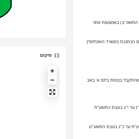
התשפ"ב) עד 01.02.2022 (ל' בשבט התשפ"ב) באמצעות אתר
ם הכתובת במשרד האוכלוסין
מיקום
אם לחוק לימוד חובה (תיקון מס' 32) התשע"ג-2013 שהתקבל בכנסת ביום א' באב