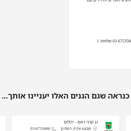
גיע למח' גני-הילדים עם
כנראה שגם הגנים האלו יעניינו אותך...
גן קרני ראם - יהלום
מבצע עין 9, רמת גן
03-6753466