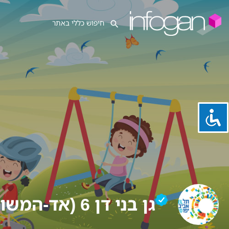
גן בני דן 6 (אד-המשותף)