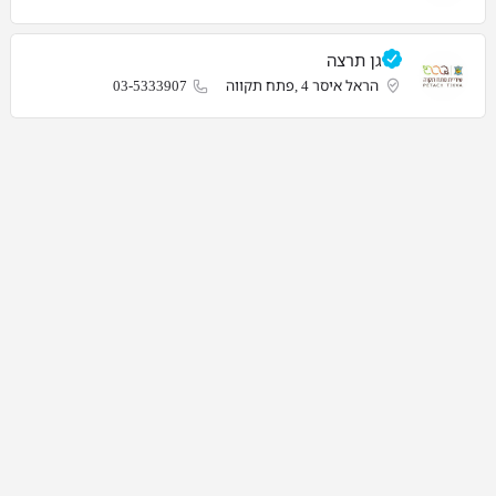
גן תרצה
הראל איסר 4 ,פתח תקווה
03-5333907