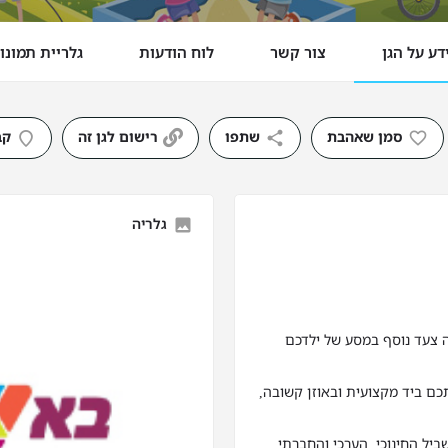
דע על הגן
צור קשר
לוח הודעות
גלריית תמונו
סמן שאהבת
שתפו
רישום לגן זה
קב
גלריה
ה צעד נוסף במסע של ילדכם
כם ביד מקצועית ובאוזן קשובה,
ביל החינוכי, הערכי והחברתי.