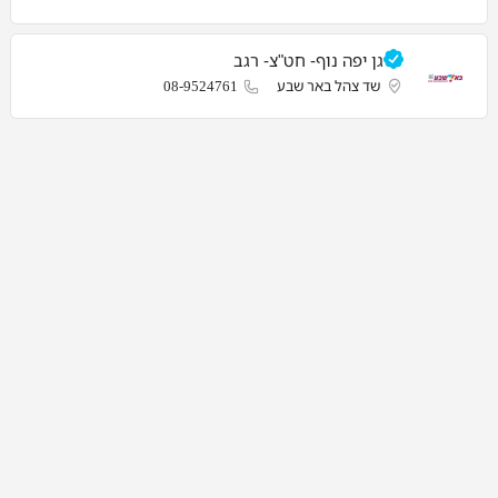
גן יפה נוף- חט"צ- רגב
שד צהל באר שבע
08-9524761