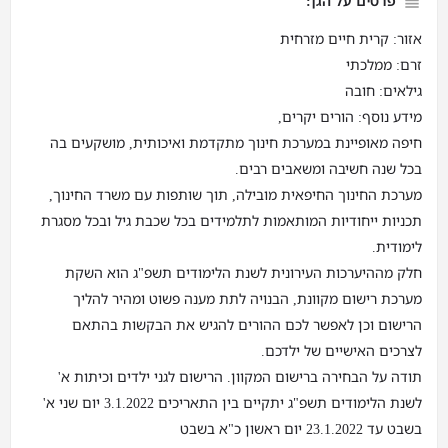
פרטים על הגן:
אזור: קרית חיים מזרחית
זרם: ממלכתי
גילאים: חובה
מידע נוסף: הורים יקרים,
חיפה מאופיינת במערכת חינוך מתקדמת ואיכותית, מושקעים בה
בכל שנה חשיבה ומשאבים רבים.
מערכת החינוך החיפאית מובילה, תוך שותפות עם משרד החינוך,
תכניות ייחודיות המותאמות לתלמידים בכל שכבת גיל ובכל מסגרת
לימודית.
חלק מההיערכות העירונית לשנת הלימודים תשפ"ג הוא השקת
מערכת רישום מקוונת, הבנויה לתת מענה פשוט ומהיר להליך
הרישום וכן לאפשר לכם ההורים להגיש את הבקשות בהתאם
לצרכים האישיים של ילדכם.
תודה על הבחירה ברישום המקוון. הרישום לגני ילדים וכיתות א'
לשנת הלימודים תשפ"ג יתקיים בין התאריכים 3.1.2022 יום שני א'
בשבט עד 23.1.2022 יום ראשון כ"א בשבט