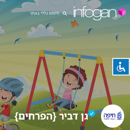
גן דביר {הפרחים}