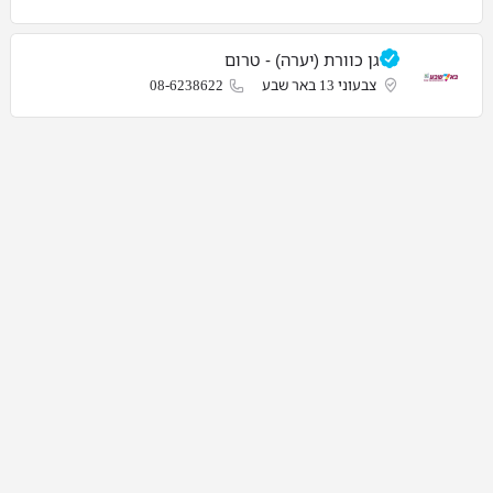
גן כוורת (יערה) - טרום
צבעוני 13 באר שבע
08-6238622