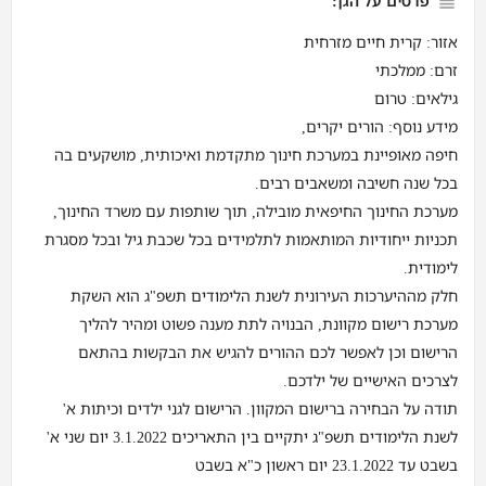
פרטים על הגן:
אזור: קרית חיים מזרחית
זרם: ממלכתי
גילאים: טרום
מידע נוסף: הורים יקרים,
חיפה מאופיינת במערכת חינוך מתקדמת ואיכותית, מושקעים בה
בכל שנה חשיבה ומשאבים רבים.
מערכת החינוך החיפאית מובילה, תוך שותפות עם משרד החינוך,
תכניות ייחודיות המותאמות לתלמידים בכל שכבת גיל ובכל מסגרת
לימודית.
חלק מההיערכות העירונית לשנת הלימודים תשפ"ג הוא השקת
מערכת רישום מקוונת, הבנויה לתת מענה פשוט ומהיר להליך
הרישום וכן לאפשר לכם ההורים להגיש את הבקשות בהתאם
לצרכים האישיים של ילדכם.
תודה על הבחירה ברישום המקוון. הרישום לגני ילדים וכיתות א'
לשנת הלימודים תשפ"ג יתקיים בין התאריכים 3.1.2022 יום שני א'
בשבט עד 23.1.2022 יום ראשון כ"א בשבט