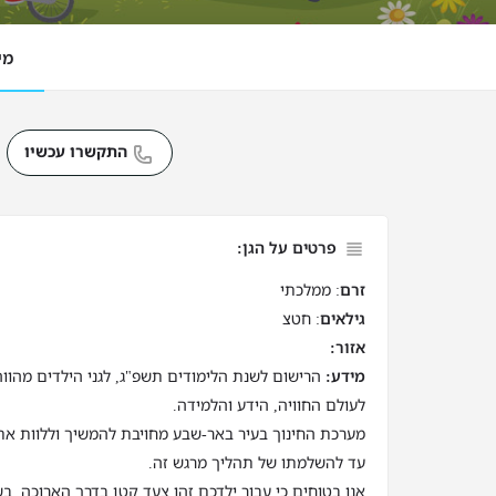
מי
התקשרו עכשיו
פרטים על הגן:
זרם
: ממלכתי
גילאים
: חטצ
אזור:
מידע:
הרישום לשנת הלימודים תשפ"ג, לגני הילדים מהוו
לעולם החוויה, הידע והלמידה.
מערכת החינוך בעיר באר-שבע מחויבת להמשיך וללוות את
עד להשלמתו של תהליך מרגש זה.
אנו בטוחים כי עבור ילדכם זהו צעד קטן בדרך הארוכה, בש