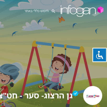
גן הרצוג- סער - חט"צ