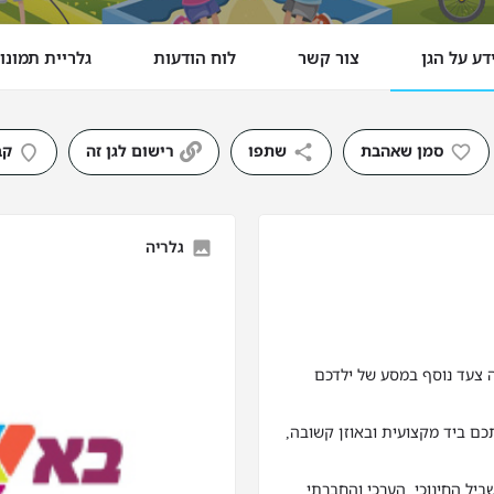
דע על הגן
צור קשר
לוח הודעות
גלריית תמונו
סמן שאהבת
שתפו
רישום לגן זה
קב
גלריה
ה צעד נוסף במסע של ילדכם
כם ביד מקצועית ובאוזן קשובה,
ביל החינוכי, הערכי והחברתי.