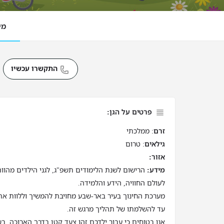
מי
התקשרו עכשיו
פרטים על הגן:
זרם
: ממלכתי
גילאים
: טרום
אזור:
מידע:
הרישום לשנת הלימודים תשפ"ג, לגני הילדים מהוו
לעולם החוויה, הידע והלמידה.
מערכת החינוך בעיר באר-שבע מחויבת להמשיך וללוות את
עד להשלמתו של תהליך מרגש זה.
אנו בטוחים כי עבור ילדכם זהו צעד קטן בדרך הארוכה, בש