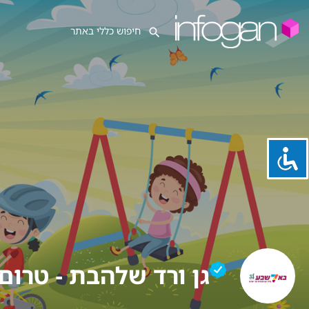
גן ורד שלהבת - טרום