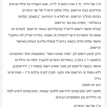
ת"ז של הילד, ת"ז הורה ותאריך לידה, אנא הקפידו על מילוי פרטים
מדויקים בעת הרישום, כולל טלפון ודוא"ל של שני ההורים.
בסיום תהליך הרישום, יש לוודא כי ההודעה "בקשתך נקלטה
בהצלחה", תופיע עם גמר הרישום.
קבלת אישור רישום לדוא"ל שהקלדתם באתר הרישום. לעתים יש
עומס על המערכת ורצוי להמתין 24 שעות, במידה ועדיין לא התקבל
אישור שלחו אלינו בקשה בדוא"ל ונשלח אליכם העתק מאישור
הרישום.
ניתן לבצע רישום לגן "מוכר שאינו רשמי" באמצעות אתר האינטרנט
(לתושבי ר"ג בלבד). באחריות ההורים להעביר למח' גני-הילדים
אישור בקשה לרישום לגן מוכר שאינו רשמי (נספח ד'). לידיעתכם,
ללא נספח זה הרישום אינו תקף. חובה לצרף צילום ת"ז + ספח פרטי
הילד.
כאן יש תמונה
תושבי חוץ המבקשים להירשם לחינוך עצמאי, מתבקשים להגיע למח'
גני-הילדים עם המסמכים הבאים:
ת"ז של שני ההורים