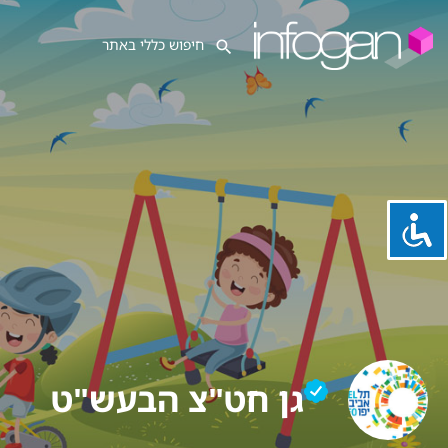
גן חט"צ הבעש"ט