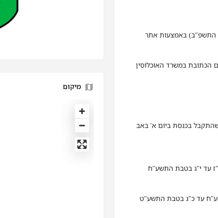
התשפ"ב) עד 01.02.2022 (ל' בשבט התשפ"ב) באמצעות אתר
ם הכתובת במשרד האוכלוסין
מיקום
אם לחוק לימוד חובה (תיקון מס' 32) התשע"ג-2013 שהתקבל בכנסת ביום א' באב