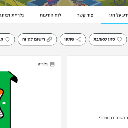
דע על הגן
צור קשר
לוח הודעות
גלריית תמונו
סמן שאהבת
שתפו
רישום לגן זה
קב
גלריה
השנה בגן עירוני.