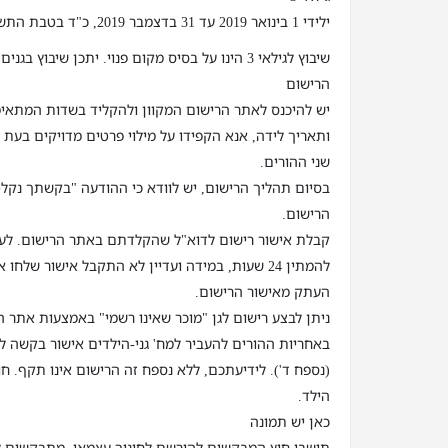
ילידי 1 בינואר 2019 עד 31 בדצמבר 2019, כ"ד בטבת התשע"ט עד ג' בטבת התש"ף
שיבוץ לגילאי 3 הינו על בסיס מקום פנוי. יתכן שיבוץ
הרישום
יש להיכנס לאתר הרישום המקוון ולהקליד בשדות המתאימ
ותאריך לידה, אנא הקפידו על מילוי פרטים מדויקים בעת ה
שני ההורים.
בסיום תהליך הרישום, יש לוודא כי ההודעה "בקשתך נקל
הרישום.
קבלת אישור רישום לדוא"ל שהקלדתם באתר הרישום. לעת
להמתין 24 שעות, במידה ועדיין לא התקבל אישור של
העתק מאישור הרישום.
ניתן לבצע רישום לגן "מוכר שאינו רשמי" באמצעות אתר ה
באחריות ההורים להעביר למח' גני-הילדים אישור בקשה לר
(נספח ד'). לידיעתכם, ללא נספח זה הרישום אינו תקף. ח
הילד.
כאן יש תמונה