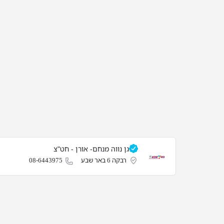
גן נווה מנחם- אורן - חט"צ
רבקה 6 באר שבע
08-6443975