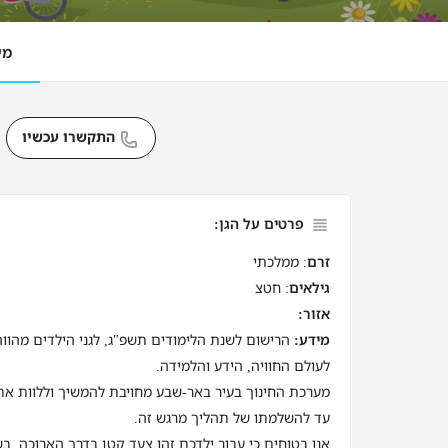
מי
התקשרו עכשיו
פרטים על הגן:
זרם
: ממלכתי
גילאים
: חטצ
אזור:
מידע:
הרישום לשנת הלימודים תשפ"ג, לגני הילדים מהוו
לעולם החוויה, הידע והלמידה.
מערכת החינוך בעיר באר-שבע מחויבת להמשיך וללוות את
עד להשלמתו של תהליך מרגש זה.
אנו בטוחים כי עבור ילדכם זהו צעד קטן בדרך הארוכה, בש