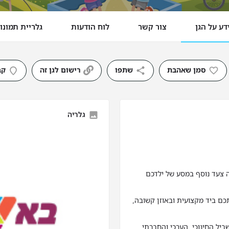
דע על הגן
צור קשר
לוח הודעות
גלריית תמונו
סמן שאהבת
שתפו
רישום לגן זה
קב
גלריה
ה צעד נוסף במסע של ילדכם
כם ביד מקצועית ובאוזן קשובה,
ביל החינוכי, הערכי והחברתי.