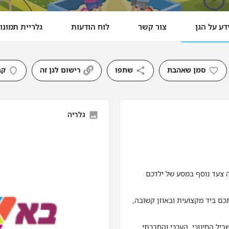
דע על הגן
צור קשר
לוח הודעות
גלריית תמונו
סמן שאהבת
שתפו
רישום לגן זה
קב
גלריה
ה צעד נוסף במסע של ילדכם
כם ביד מקצועית ובאוזן קשובה,
ביל החינוכי, הערכי והחברתי.