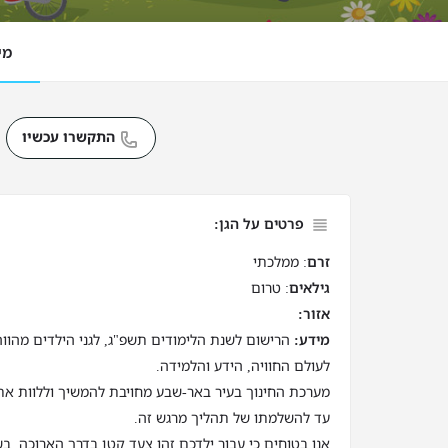
מי
התקשרו עכשיו
פרטים על הגן:
זרם
: ממלכתי
גילאים
: טרום
אזור:
מידע:
הרישום לשנת הלימודים תשפ"ג, לגני הילדים מהוו
לעולם החוויה, הידע והלמידה.
מערכת החינוך בעיר באר-שבע מחויבת להמשיך וללוות את
עד להשלמתו של תהליך מרגש זה.
אנו בטוחים כי עבור ילדכם זהו צעד קטן בדרך הארוכה, בש