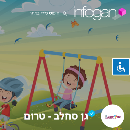
גן סחלב - טרום