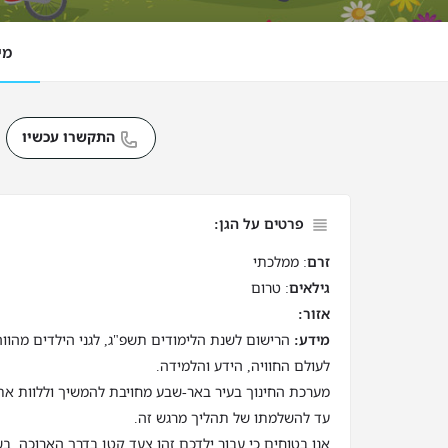
מי
התקשרו עכשיו
פרטים על הגן:
זרם
: ממלכתי
גילאים
: טרום
אזור:
מידע:
הרישום לשנת הלימודים תשפ"ג, לגני הילדים מהוו
לעולם החוויה, הידע והלמידה.
מערכת החינוך בעיר באר-שבע מחויבת להמשיך וללוות את
עד להשלמתו של תהליך מרגש זה.
אנו בטוחים כי עבור ילדכם זהו צעד קטן בדרך הארוכה, בש