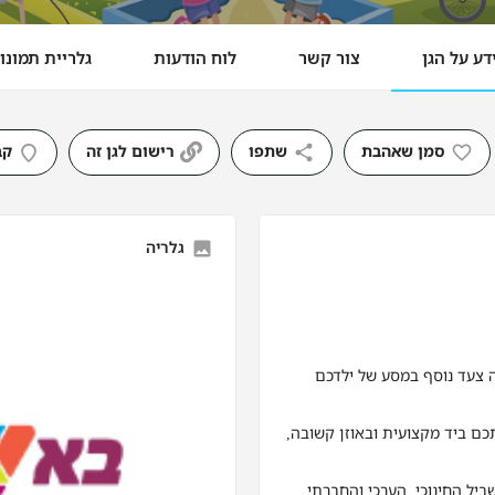
דע על הגן
צור קשר
לוח הודעות
גלריית תמונו
סמן שאהבת
שתפו
רישום לגן זה
קב
גלריה
ה צעד נוסף במסע של ילדכם
כם ביד מקצועית ובאוזן קשובה,
ביל החינוכי, הערכי והחברתי.