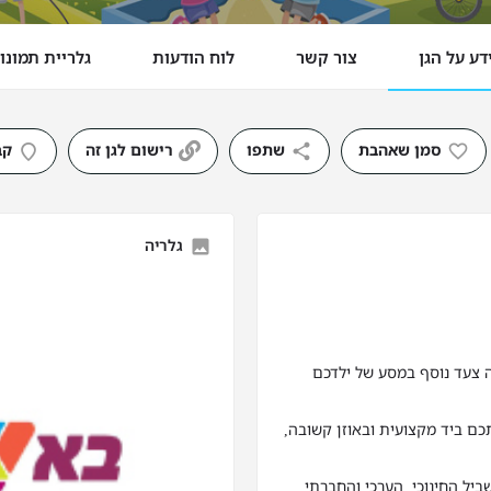
דע על הגן
צור קשר
לוח הודעות
גלריית תמונו
סמן שאהבת
שתפו
רישום לגן זה
קב
גלריה
ה צעד נוסף במסע של ילדכם
כם ביד מקצועית ובאוזן קשובה,
ביל החינוכי, הערכי והחברתי.