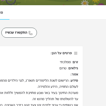
מי
התקשרו עכשיו
פרטים על הגן:
זרם
: ממלכתי
גילאים
: טרום
אזור:
מידע:
הרישום לשנת הלימודים תשפ"ג, לגני הילדים מהוו
לעולם החוויה, הידע והלמידה.
מערכת החינוך בעיר באר-שבע מחויבת להמשיך וללוות את
עד להשלמתו של תהליך מרגש זה.
אנו בטוחים כי עבור ילדכם זהו צעד קטן בדרך הארוכה, בש