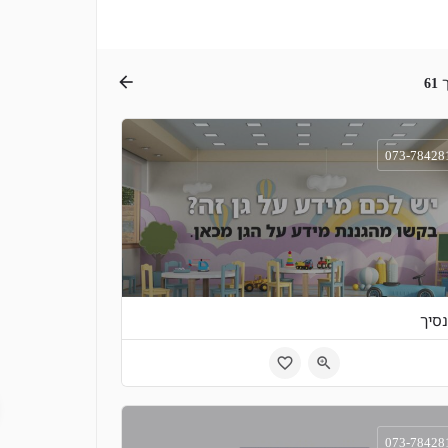
ך
61
073-78428
נסיך
חל נועם 4 בית שמש
073-78428