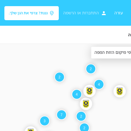
עזרה
התחברות
או
הרשמה
גננת? צרפי את הגן שלך.
ה
פי מיקום הזזת המפה
2
2
4
4
7
2
3
2